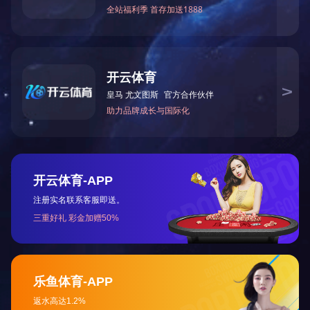
HC-VZ700-900全自动单
制袋机