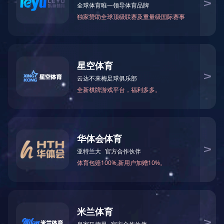
产品展示
产品展示
米兰·官方站官网-米兰MiLan（中
>
国）
连卷制袋机系列
>
背心袋制袋机
>
垃圾袋制袋机
>
高速制袋机
>
HC-WZ700-900全自动双
连卷制袋机
冷切制袋机系列
>
无拉伸制袋机系列
>