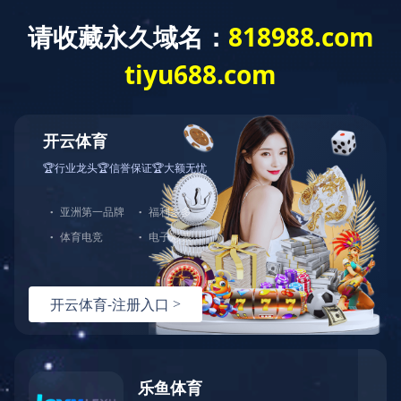
欢迎访问米兰·官方站官网-米兰MiLan（中国） 官方网站！