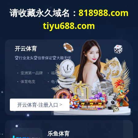
欢迎访问米兰·官方站官网-米兰MiLan（中国） 官方网站！