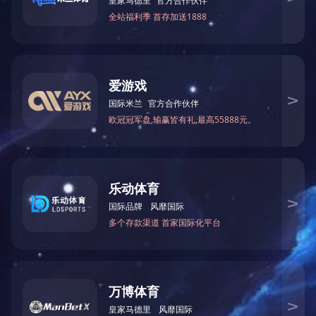
方底制袋机系列
>
手提袋制袋机系列
>
配套设备
>
HC-LJ700单线半自动点断