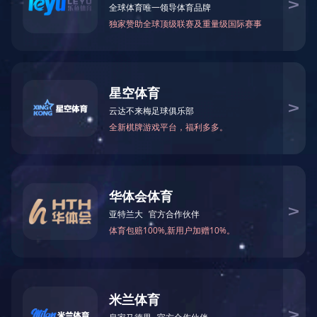
产品展示
公司新闻
米兰·官方站官网-米兰MiLan（中
>
国）
连卷制袋机系列
>
焊刀调整方法:在支承
背心袋制袋机
>
节螺母出厂前基本调好
整：
垃圾袋制袋机
>
当上刀行行至下止点,
高速制袋机
>
销紧上螺母。
当使用一段时间后塞铁
冷切制袋机系列
>
尺检查,间隙不应大于0
无拉伸制袋机系列
>